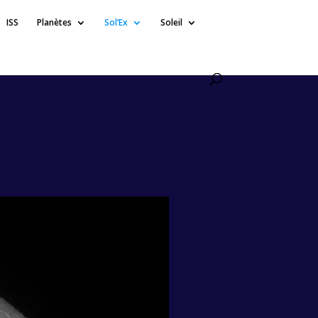
ISS
Planètes
Sol’Ex
Soleil