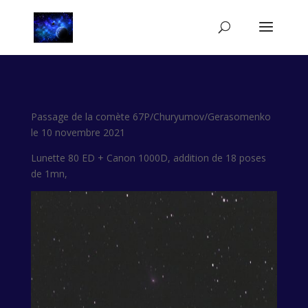
Passage de la comète 67P/Churyumov/Gerasomenko
le 10 novembre 2021
Lunette 80 ED + Canon 1000D, addition de 18 poses
de 1mn,