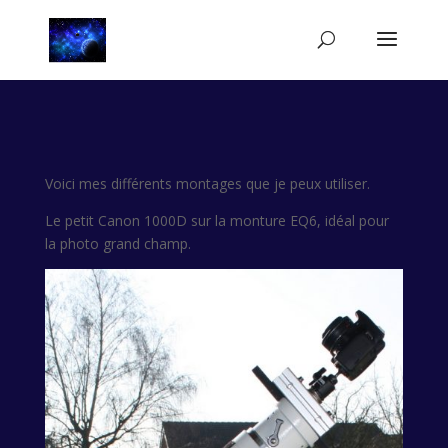
Voici mes différents montages que je peux utiliser.
Le petit Canon 1000D sur la monture EQ6, idéal pour
la photo grand champ.