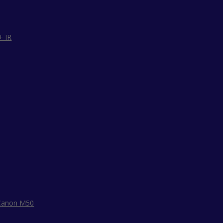
+ IR
 Canon M50