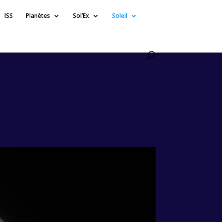
ISS
Planètes
Sol’Ex
Soleil