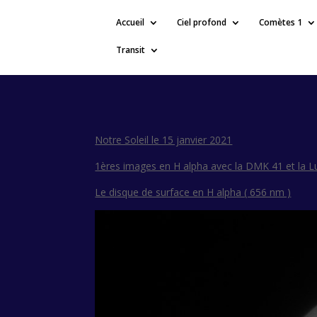
Accueil
Ciel profond
Comètes 1
Transit
Notre Soleil le 15 janvier 2021
1ères images en H alpha avec la DMK 41 et la L
Le disque de surface en H alpha ( 656 nm )