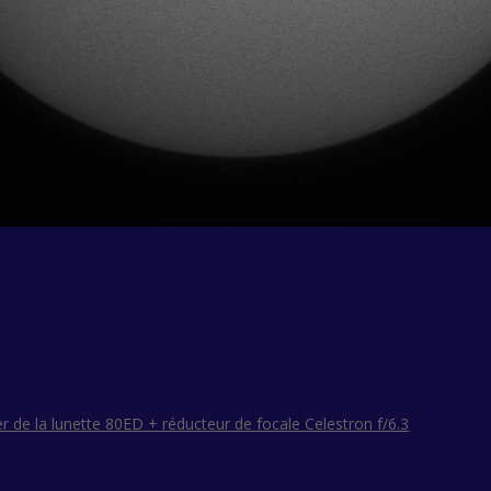
er de la lunette 80ED + réducteur de focale Celestron f/6.3