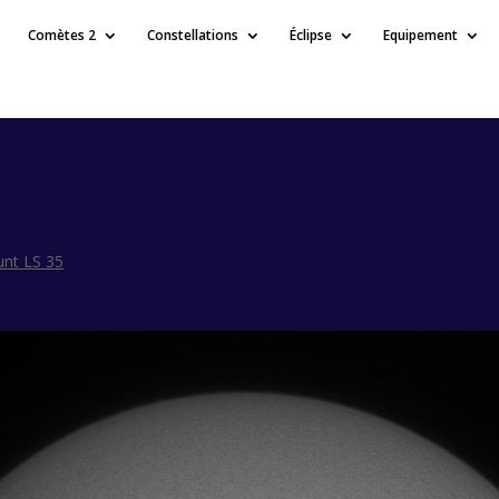
Comètes 2
Constellations
Éclipse
Equipement
unt LS 35