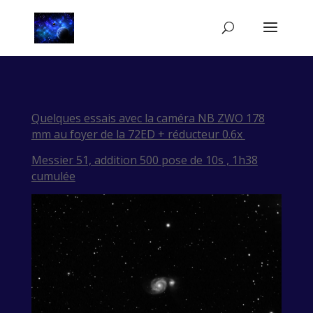
Quelques essais avec la caméra NB ZWO 178
mm au foyer de la 72ED + réducteur 0.6x
Messier 51, addition 500 pose de 10s , 1h38
cumulée