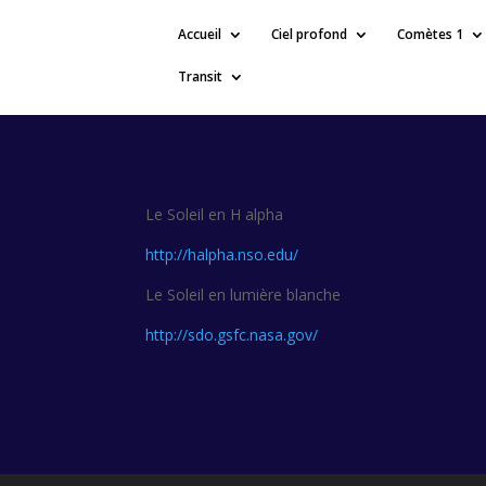
Accueil
Ciel profond
Comètes 1
Transit
Le Soleil en H alpha
http://halpha.nso.edu/
Le Soleil en lumière blanche
http://sdo.gsfc.nasa.gov/