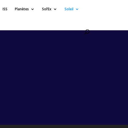
ISS
Planètes
Sol’Ex
Soleil