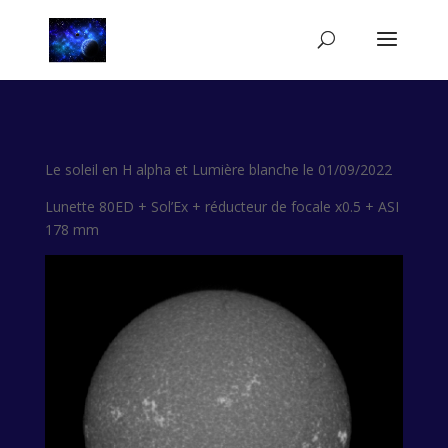
Le soleil en H alpha et Lumière blanche le 01/09/2022
Lunette 80ED + Sol’Ex + réducteur de focale x0.5 + ASI
178 mm