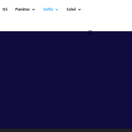
ISS
Planètes
Sol’Ex
Soleil