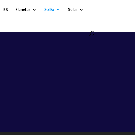
ISS
Planètes
Sol’Ex
Soleil