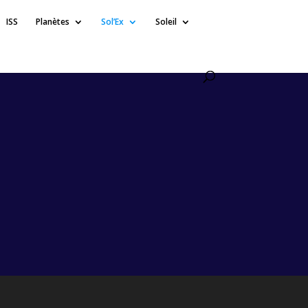
ISS
Planètes
Sol’Ex
Soleil