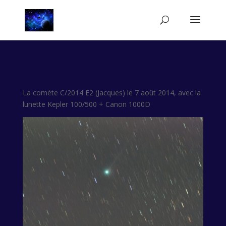
La comète C/2014 E2 (Jacques) le 7 août 2014, avec la
lunette Kepler 100/500 + Canon 1000D