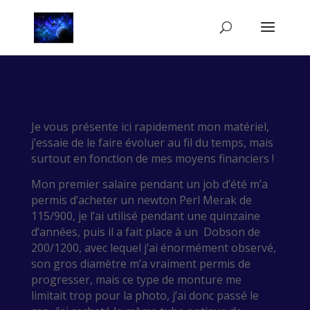
Je vous présente ici rapidement mon matériel,
j’essaie de le faire évoluer au fil du temps, mais
surtout en fonction de mes moyens financiers !
Mon premier salaire pendant un job d’été m’a
permis d’acheter un newton Perl Merak de
115/900, je l’ai utilisé pendant une quinzaine
d’années, puis il a fait place à un Dobson de
200/1200, avec lequel j’ai énormément observé,
son gros diamètre m’a vraiment permis de
progresser, mais ce type de monture me
limitait trop pour la photo, j’ai donc passé le