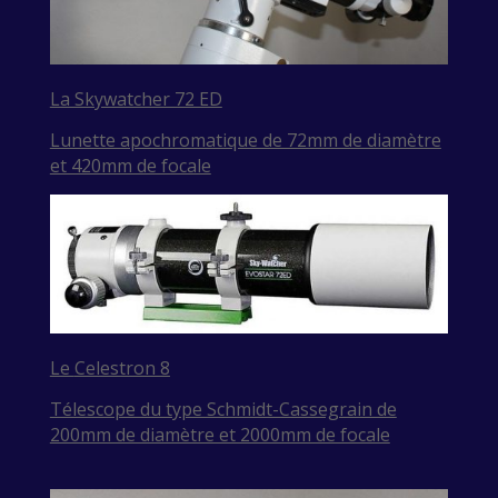
La Skywatcher 72 ED
Lunette apochromatique de 72mm de diamètre
et 420mm de focale
Le
Celestron 8
Télescope du type Schmidt-Cassegrain de
200mm de diamètre et 2000mm de focale