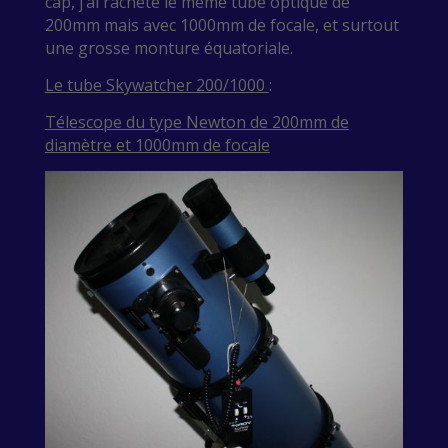
cap, j’ai racheté le même tube optique de
200mm mais avec 1000mm de focale, et surtout
une grosse monture équatoriale.
Le tube Skywatcher 200/1000
:
Télescope du type Newton de 200mm de
diamètre et 1000mm de focale