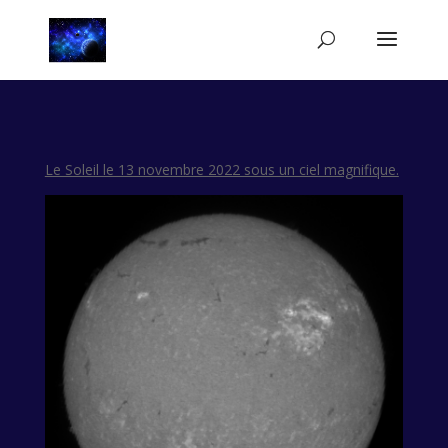
Le Soleil le 13 novembre 2022 sous un ciel magnifique.