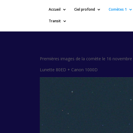
Accueil
Ciel profond
Comètes 1
Transit
Premières images de la comète le 16 novembre 20
Lunette 80ED + Canon 1000D