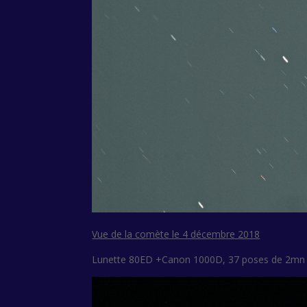
Vue de la comète le 4 décembre 2018
Lunette 80ED +Canon 1000D, 37 poses de 2mn