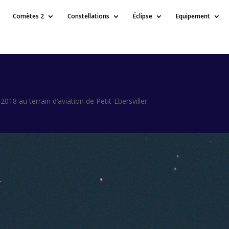
Comètes 2
Constellations
Éclipse
Equipement
18 au terrain d’aviation de Petit-Ebersviller