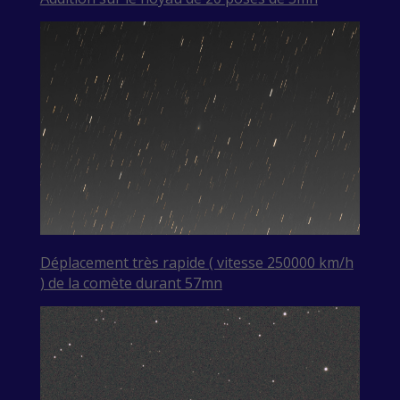
Déplacement très rapide ( vitesse 250000 km/h
) de la comète durant 57mn