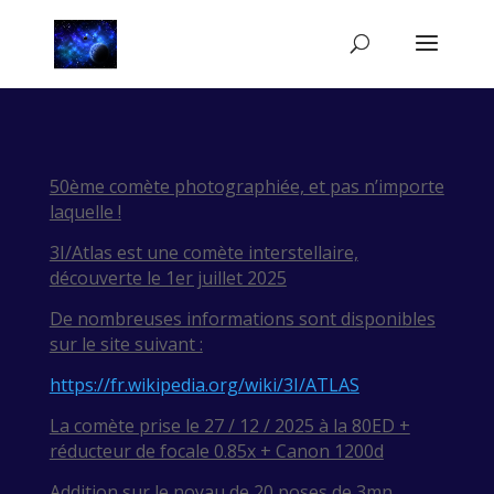
50ème comète photographiée, et pas n’importe
laquelle !
3I/Atlas est une comète interstellaire,
découverte le 1er juillet 2025
De nombreuses informations sont disponibles
sur le site suivant :
https://fr.wikipedia.org/wiki/3I/ATLAS
La comète prise le 27 / 12 / 2025 à la 80ED +
réducteur de focale 0.85x + Canon 1200d
Addition sur le noyau de 20 poses de 3mn