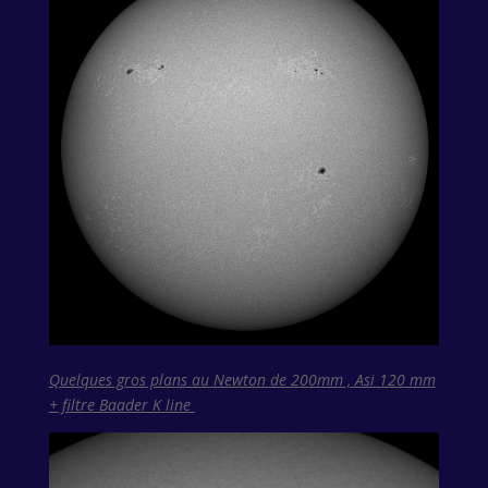
Quelques gros plans au Newton de 200mm , Asi 120 mm
+ filtre Baader K line