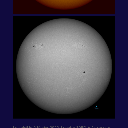
Le soleil le 9 février 2022. Lunette 80ED + Astrosolar