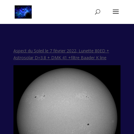
Aspect du Soleil le 7 février 2022, Lunette 80ED +
Astrosolar D=3.8 + DMK 41 +filtre Baader K line