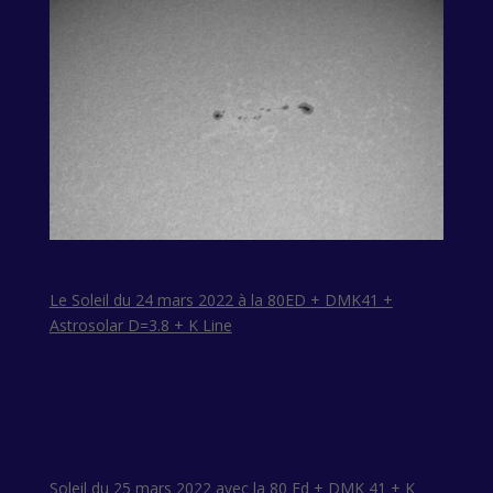
Le Soleil du 24 mars 2022 à la 80ED + DMK41 +
Astrosolar D=3.8 + K Line
Soleil du 25 mars 2022 avec la 80 Ed + DMK 41 + K